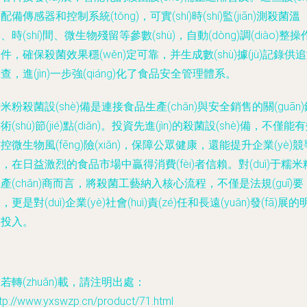
配備傳感器和控制系統(tǒng)，可實(shí)時(shí)監(jiān)測殺菌溫
、時(shí)間、微生物殘留等參數(shù)，自動(dòng)調(diào)整操
件，確保殺菌效果穩(wěn)定可靠，并生成數(shù)據(jù)記錄供
查，進(jìn)一步強(qiáng)化了食品安全管理體系。
米粉殺菌設(shè)備是連接食品生產(chǎn)與安全銷售的關(guān)
術(shù)節(jié)點(diǎn)。投資先進(jìn)的殺菌設(shè)備，不僅能
控微生物風(fēng)險(xiǎn)，保障公眾健康，還能提升企業(yè)競
，在日益激烈的食品市場中贏得消費(fèi)者信賴。對(duì)于糯米
產(chǎn)商而言，將殺菌工藝納入核心流程，不僅是法規(guī)要
，更是對(duì)企業(yè)社會(huì)責(zé)任和長遠(yuǎn)發(fā)展的
智投入。
若轉(zhuǎn)載，請注明出處：
tp://www.yxswzp.cn/product/71.html