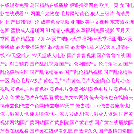
在线观看免费
岛国精品在线播放
狠狠撸第四色
欧美一页
女同电
影在线观看
91网国产尤物在
毛片网站黄色
狼人三级片
高清男
同
国产日韩伦理淫
成年免费视频
亚洲欧美中文视频
东京热亚洲
色图
蜜桃成人超碰网
91精品小视频
久草福利免费视影
五月天
堂网
国产精品第12页
AV天堂吧|av天堂吧网|av天堂吧亚洲|AV天
堂播放|av天堂操逼无码|av天堂草|av天堂插插入|AV天堂超清在
线|AV天堂成人|AV天堂成人电影
国产鲁鲁视频|国产鲁鲁在线|国
产乱对白精彩|国产乱乱视频|国产乱仑网|国产乱伦海角社区|国产
乱伦极品专区|国产乱伦精品av|国产乱伦精品视频|国产乱伦精品
一区
黄色毛片A级片|黄色毛片A片|黄色毛片大全|黄色毛片动态
视频|黄色毛片蜜臀色欲|黄色毛片免费网站|黄色毛片片|黄色毛片
人久久|黄色毛片在线观看|黄色美女av网站
俺去俺来也在线|俺去
搞俺去也|俺去个色网|俺去啦AV天堂|俺去啦com|俺去啦俺来也|
俺去啦俺去也|俺去啦俺也去|俺去啦成人|俺去啦成人资源
国产黄
视频网站|国产黄网站|国产黄影院|国产黄在线|国产黄在线播放|国
产黄在线观看|国产黄在线观看免|国产激情久久|国产激情口爆|国