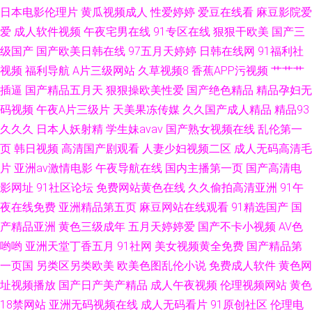
日本电影伦理片
黄瓜视频成人
性爱婷婷
爱豆在线看
麻豆影院爱
秘 91尤物网址 国产精品不卡一区
爱
成人软件视频
午夜宅男在线
91专区在线
狠狠干欧美
国产三
级国产
国产欧美日韩在线
97五月天婷婷
日韩在线网
91福利社
视频
福利导航
A片三级网站
久草视频8
香蕉APP污视频
艹艹艹
插逼
国产精品五月天
狠狠操欧美性爱
国产绝色精品
精品孕妇无
码视频
午夜A片三级片
天美果冻传媒
久久国产成人精品
精品93
久久久
日本人妖射精
学生妹avav
国产熟女视频在线
乱伦第一
页
韩日视频
高清国产剧观看
人妻少妇视频二区
成人无码高清毛
片
亚洲av激情电影
午夜导航在线
国内主播第一页
国产高清电
影网址
91社区论坛
免费网站黄色在线
久久偷拍高清亚洲
91午
夜在线免费
亚洲精品第五页
麻豆网站在线观看
91精选国产
国
产精品亚洲
黄色三级成年
五月天婷婷爱
国产不卡小视频
AV色
哟哟
亚洲天堂丁香五月
91社网
美女视频黄全免费
国产精品第
一页国
另类区另类欧美
欧美色图乱伦小说
免费成人软件
黄色网
址视频播放
国产日产美产精品
成人午夜视频
伦理视频网站
黄色
18禁网站
亚洲无码视频在线
成人无码看片
91原创社区
伦理电