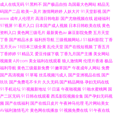
成人在线无码
91黑料不
国产极品自拍
岛国最大色网站
精品无
码国产二品
欧美一及片
激情网婷婷
人妖大片
91天堂影视
国产
www
成年人伦理片
高清日韩电影
国产尤物视频在线
超碰福利
97视屏
91看片入口
日本国产成人视频
日本日韩欧美在线
黄色
资料入口
黄色网三级毛片
最新黄色av
麻豆影院免费
五月天堂
丁香
国产精品水多
福利所导航
三级视频网站J
51福利影院
丁香
五月天av
18日本三级全黄
乱伦天堂
国产在线短视频
丁香五月
丁香婷婷
91精品又
爱豆传媒下载
丁香九月国产主播
美女网站
视频黄
A片com
美女福利在线观看
狼人激情网
伦理片香港
极品
福利导航
黄色三级最新免费
91嫩草国产
午夜成年人网站
免费
国产高清视频
91草莓
丝瓜视频污成人
国产亚洲视品在线
国产
玖玖
国产免费毛不卡片
久久无码
国产精品网络
孕妇无码在线
91手机论坛
91视频新地址
91日逼
午夜啪视频
91啪水蜜桃网
国
产二区无码
91日韩在线观看
西瓜影院视频全集
国产孕妇无码视
频
国产在线福利
国产在线日皮片
午夜神马伦理
毛片网站美女
AV福利激情毛片
黄色网在线播放
91视频免费在线
91午夜在线