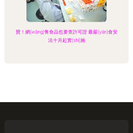
贊！網(wǎng)售食品也要查許可證 最嚴(yán)食安
法十月起實(shí)施