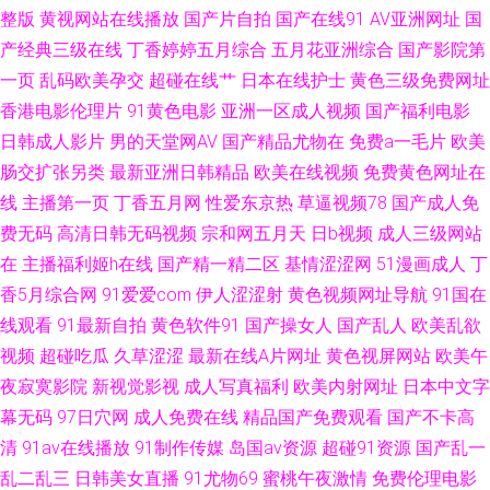
欧美性爱a 伊人肏屄 91内射视频 黑人性爱网站 欧美色图p 五月天社区 91秀
整版
黄视网站在线播放
国产片自拍
国产在线91
AV亚洲网址
国
产经典三级在线
丁香婷婷五月综合
五月花亚洲综合
国产影院第
秀 精品免费产品精品资源 视频91 91看片网址 www阴桃色色 黑人性爱网站
一页
乱码欧美孕交
超碰在线艹
日本在线护士
黄色三级免费网址
香港电影伦理片
91黄色电影
亚洲一区成人视频
国产福利电影
欧美高清日本阿v 色片儿视频 91视频福利版 免费激情三级网站 91n在线观看
日韩成人影片
男的天堂网AV
国产精品尤物在
免费a一毛片
欧美
肠交扩张另类
最新亚洲日韩精品
欧美在线视频
免费黄色网址在
91伊人极品自拍 激情小说亚洲性图 无码永久免费 91发布页 91宅男在线视频
线
主播第一页
丁香五月网
性爱东京热
草逼视频78
国产成人免
费无码
高清日韩无码视频
宗和网五月天
日b视频
成人三级网站
国产黑丝精品 人妻系列专区无码免费 丝袜女同 久久在线 四虎艹艹 91麻豆精
在
主播福利姬h在线
国产精一精二区
基情涩涩网
51漫画成人
丁
品久久 成人巨网站 麻豆精品欧美日韩成人 51极品视频 91社区入口 成人电影
香5月综合网
91爱爱com
伊人涩涩射
黄色视频网址导航
91国在
线观看
91最新自拍
黄色软件91
国产操女人
国产乱人
欧美乱欲
Av网站 九九五月天 日韩福利电影 影音先锋爱情电影网 91视频在线豆花 豆花
视频
超碰吃瓜
久草涩涩
最新在线A片网址
黄色视屏网站
欧美午
夜寂寞影院
新视觉影视
成人写真福利
欧美内射网址
日本中文字
二区 狼友福利社 熟女探花在线 91tv在线 亚洲导航 91在线观看免费高清视频
幕无码
97日穴网
成人免费在线
精品国产免费观看
国产不卡高
清
91av在线播放
91制作传媒
岛国av资源
超碰91资源
国产乱一
欧美a在线视频观看 91福利网址导航大全 国产黑丝一区 色老六综合 91白丝
乱二乱三
日韩美女直播
91尤物69
蜜桃午夜激情
免费伦理电影