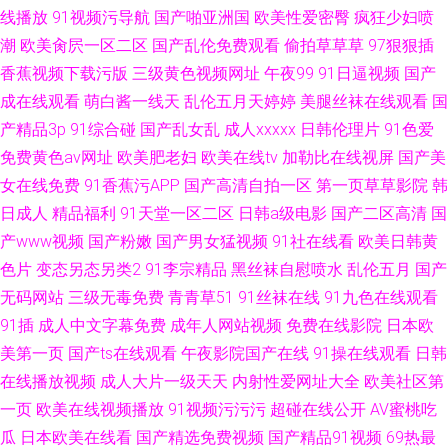
线播放
91视频污导航
国产啪亚洲国
欧美性爱密臀
疯狂少妇喷
潮
欧美肏屄一区二区
国产乱伦免费观看
偷拍草草草
97狠狠插
香蕉视频下载污版
三级黄色视频网址
午夜99
91日逼视频
国产
成在线观看
萌白酱一线天
乱伦五月天婷婷
美腿丝袜在线观看
国
产精品3p
91综合碰
国产乱女乱
成人xxxxx
日韩伦理片
91色爱
免费黄色av网址
欧美肥老妇
欧美在线tv
加勒比在线视屏
国产美
女在线免费
91香蕉污APP
国产高清自拍一区
第一页草草影院
韩
日成人
精品福利
91天堂一区二区
日韩a级电影
国产二区高清
国
产www视频
国产粉嫩
国产男女猛视频
91社在线看
欧美日韩黄
色片
变态另态另类2
91李宗精品
黑丝袜自慰喷水
乱伦五月
国产
无码网站
三级无毒免费
青青草51
91丝袜在线
91九色在线观看
91插
成人中文字幕免费
成年人网站视频
免费在线影院
日本欧
美第一页
国产ts在线观看
午夜影院国产在线
91操在线观看
日韩
在线播放视频
成人大片一级天天
内射性爱网址大全
欧美社区第
一页
欧美在线视频播放
91视频污污污
超碰在线公开
AV蜜桃吃
瓜
日本欧美在线看
国产精选免费视频
国产精品91视频
69热最