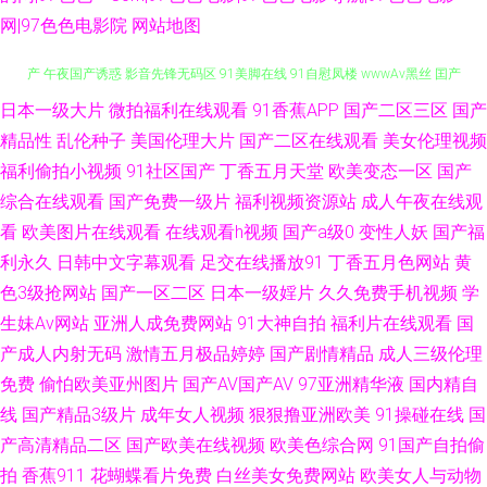
网|97色色电影院
网站地图
日本一级大片
微拍福利在线观看
91香蕉APP
国产二区三区
国产
国产日韩成人视频 91传媒视频传媒视频 毛片基地破处 日本亚洲天堂日本国
精品性
乱伦种子
美国伦理大片
国产二区在线观看
美女伦理视频
产 午夜国产诱惑 影音先锋无码区 91美脚在线 91自慰凤楼 wwwAv黑丝 囯产
福利偷拍小视频
91社区国产
丁香五月天堂
欧美变态一区
国产
综合在线观看
国产免费一级片
福利视频资源站
成人午夜在线观
精品久久99 91大神电影在线观看 日本啊v免费高清网站 九九性爱 91n免费看
看
欧美图片在线观看
在线观看h视频
国产a级0
变性人妖
国产福
利永久
日韩中文字幕观看
足交在线播放91
丁香五月色网站
黄
导航 91色女 www成人小视频 九九国产热 爱草b网 超碰人妻人人色 91白丝
色3级抢网站
国产一区二区
日本一级婬片
久久免费手机视频
学
生妹Av网站
亚洲人成免费网站
91大神自拍
福利片在线观看
国
国产 青青草原电影院 欧美在线成人网 久久福利资源站 成人无码人妻 黄色老
产成人内射无码
激情五月极品婷婷
国产剧情精品
成人三级伦理
免费
偷怕欧美亚州图片
国产AV国产AV
97亚洲精华液
国内精自
湿影片 另类海角专区 国产精品久久福利 欧美男女性生活 超碰偷拍 91视频完
线
国产精品3级片
成年女人视频
狠狠撸亚洲欧美
91操碰在线
国
整版高清 国产成人精品一二三区 av色先锋 1024视频国产 91国产在线观看熟
产高清精品二区
国产欧美在线视频
欧美色综合网
91国产自拍偷
拍
香蕉911
花蝴蝶看片免费
白丝美女免费网站
欧美女人与动物