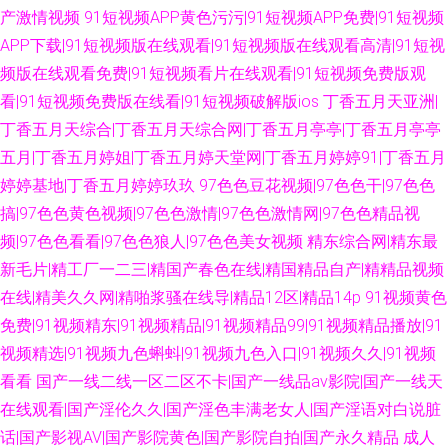
产激情视频
91短视频APP黄色污污|91短视频APP免费|91短视频
APP下载|91短视频版在线观看|91短视频版在线观看高清|91短视
频版在线观看免费|91短视频看片在线观看|91短视频免费版观
看|91短视频免费版在线看|91短视频破解版ios
丁香五月天亚洲|
丁香五月天综合|丁香五月天综合网|丁香五月亭亭|丁香五月亭亭
五月|丁香五月婷姐|丁香五月婷天堂网|丁香五月婷婷91|丁香五月
婷婷基地|丁香五月婷婷玖玖
97色色豆花视频|97色色干|97色色
搞|97色色黄色视频|97色色激情|97色色激情网|97色色精品视
频|97色色看看|97色色狼人|97色色美女视频
精东综合网|精东最
新毛片|精工厂一二三|精国产春色在线|精国精品自产|精精品视频
在线|精美久久网|精啪浆骚在线导|精品12区|精品14p
91视频黄色
免费|91视频精东|91视频精品|91视频精品99|91视频精品播放|91
视频精选|91视频九色蝌蚪|91视频九色入口|91视频久久|91视频
看看
国产一线二线一区二区不卡|国产一线品av影院|国产一线天
在线观看|国产淫伦久久|国产淫色丰满老女人|国产淫语对白说脏
话|国产影视AV|国产影院黄色|国产影院自拍|国产永久精品
成人