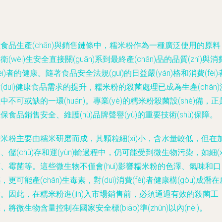
食品生產(chǎn)與銷售鏈條中，糯米粉作為一種廣泛使用的原料
衛(wèi)生安全直接關(guān)系到最終產(chǎn)品的品質(zhì)與消
fèi)者的健康。隨著食品安全法規(guī)的日益嚴(yán)格和消費(fèi)
(duì)健康食品需求的提升，糯米粉的殺菌處理已成為生產(chǎn)
中不可或缺的一環(huán)。專業(yè)的糯米粉殺菌設(shè)備，正
保食品銷售安全、維護(hù)品牌聲譽(yù)的重要技術(shù)保障。
米粉主要由糯米研磨而成，其顆粒細(xì)小，含水量較低，但在
、儲(chǔ)存和運(yùn)輸過程中，仍可能受到微生物污染，如細(xì
、霉菌等。這些微生物不僅會(huì)影響糯米粉的色澤、氣味和口
，更可能產(chǎn)生毒素，對(duì)消費(fèi)者健康構(gòu)成潛在
。因此，在糯米粉進(jìn)入市場銷售前，必須通過有效的殺菌工
，將微生物含量控制在國家安全標(biāo)準(zhǔn)以內(nèi)。