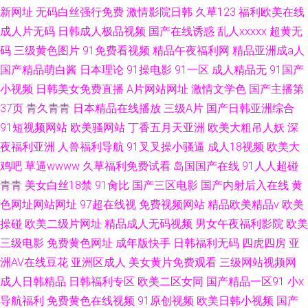
新网址
无码白丝强行免费
激情影院日韩
久草123
福利欧美在线
成人片无码
日韩成人极品视频
国产在线诱惑
乱人xxxxx
超黄无
码
三级黄色图片
91免费看视频
精品午夜福利网
精品亚洲成a人
国产精品萌白酱
日本理论
91操电影
91一区
成人精品无
91国产
小视频
日韩美女免费直播
A片网站网址
激情文学色
国产主播第
37页
青久青青
日本精品在线播放
三级A片
国产日韩亚洲综合
91短视频网站
欧美骚网站
丁香五月天亚洲
欧美大粗吊人妖
深
夜福利亚洲
人兽福利导航
91叉叉操小骚逼
成人18视频
欧美大
鸡吧
草逼wwww
久草福利免费试看
岛国国产在线
91人人超碰
青青
美女白丝18禁
91肏比
国产三区电影
国产内射后入在线
黄
色网址网站网址
97超在线视
免费视频网站
精品欧美精品v
欧美
操碰
欧美二级片网址
精品成人无码视频
男女午夜福利影院
欧美
三级电影
免费黄色网址
成年版快手
日韩福利无码
四虎四房
亚
洲AV在线豆花
亚洲区成人
美女黄片免费观看
三级网站视频网
成人日韩精品
日韩福利专区
欧美二区女同
国产精品一区91
小x
导航福利
免费黄色在线视频
91原创视频
欧美日韩小视频
国产