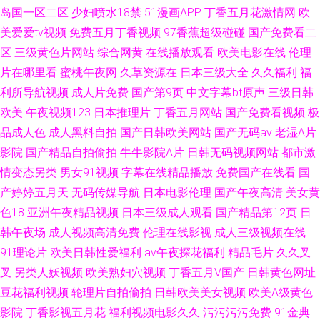
岛国一区二区
少妇喷水18禁
51漫画APP
丁香五月花激情网
欧
美爱爱tv视频
免费五月丁香视频
97香蕉超级碰碰
国产免费看二
区
三级黄色片网站
综合网黄
在线播放观看
欧美电影在线
伦理
片在哪里看
蜜桃午夜网
久草资源在
日本三级大全
久久福利
福
利所导航视频
成人片免费
国产第9页
中文字幕bt原声
三级日韩
欧美
午夜视频123
日本推理片
丁香五月网站
国产免费看视频
极
品成人色
成人黑料自拍
国产日韩欧美网站
国产无码av
老湿A片
影院
国产精品自拍偷拍
牛牛影院A片
日韩无码视频网站
都市激
情变态另类
男女91视频
字幕在线精品播放
免费国产在线看
国
产婷婷五月天
无码传媒导航
日本电影伦理
国产午夜高清
美女黄
色18
亚洲午夜精品视频
日本三级成人观看
国产精品第12页
日
韩午夜场
成人视频高清免费
伦理在线影视
成人三级视频在线
91理论片
欧美日韩性爱福利
av午夜探花福利
精品毛片
久久叉
叉
另类人妖视频
欧美熟妇穴视频
丁香五月V国产
日韩黄色网址
豆花福利视频
轮理片自拍偷拍
日韩欧美美女视频
欧美A级黄色
影院
丁香影视五月花
福利视频电影久久
污污污污免费
91金典