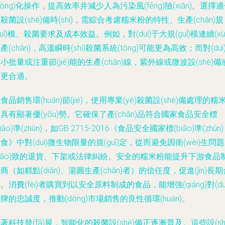
dòng)化操作，提高效率并減少人為污染風(fēng)險(xiǎn)。選擇
殺菌設(shè)備時(shí)，需綜合考慮糯米粉的特性、生產(chǎn)規
guī)模、殺菌要求及成本效益。例如，對(duì)于大規(guī)模連續(xù
產(chǎn)，高溫瞬時(shí)殺菌系統(tǒng)可能更為高效；而對(duì
小批量或注重節(jié)能的生產(chǎn)線，紫外線或微波設(shè)備
許更合適。
食品銷售環(huán)節(jié)，使用專業(yè)殺菌設(shè)備處理的糯
具有顯著優(yōu)勢。它確保了產(chǎn)品符合國家食品安全標
biāo)準(zhǔn)，如GB 2715-2016《食品安全國家標(biāo)準(zhǔn)
食》中對(duì)微生物限量的規(guī)定，從而避免因衛(wèi)生問
dǎo)致的退貨、下架或法律糾紛。安全的糯米粉能提升下游食品
商（如糕點(diǎn)、湯圓生產(chǎn)者）的信任度，促進(jìn)長
。消費(fèi)者購買到以安全原料制成的食品，能增強(qiáng)對(duì
牌的忠誠度，推動(dòng)市場銷售的良性循環(huán)。
著科技發(fā)展，智能化的殺菌設(shè)備正逐漸普及。這些設(sh