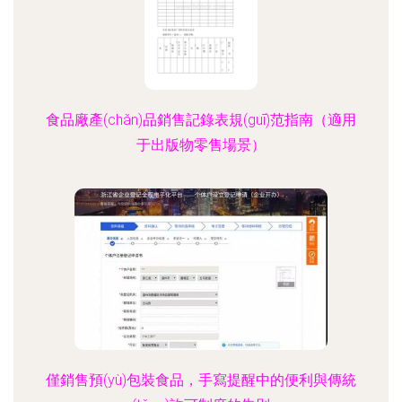
食品廠產(chǎn)品銷售記錄表規(guī)范指南（適用
于出版物零售場景）
僅銷售預(yù)包裝食品，手寫提醒中的便利與傳統