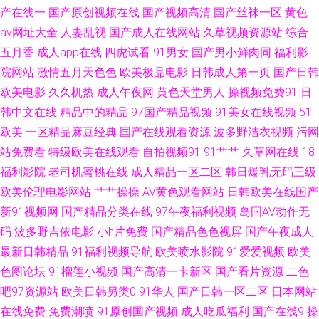
AV 国产传媒合集 在线观看亚洲色图 99福利导航 久草cn 人妻人人操 三级免
产在线一
国产原创视频在线
国产视频高清
国产丝袜一区
黄色
av网址大全
人妻乱视
国产成人在线网站
久草视频资源站
综合
费黄色 婷婷丁香先锋 一本道av福利社 91青娱乐在线国产 99热色吧 成人综合
五月香
成人app在线
四虎试看
91男女
国产男小鲜肉同
福利影
院网站
激情五月天色色
欧美极品电影
日韩成人第一页
国产日韩
色区 国产精品九九极品 九九成人视频 色婷亚洲网站 亚洲最大成人小说网 91
欧美电影
久久机热
成人午夜网
黄色天堂男人
操视频免费91
日
韩中文在线
精品中的精品
97国产精品视频
91美女在线视频
51
超碰青娱乐 91熟女露脸专区 黑马性交影院 另类四区 殴美A视频 韩国AV资源
欧美
一区精品麻豆经典
国产在线观看资源
波多野洁衣视频
污网
网 一本道色站导航 91福利姬网站 91社网址 超碰在线大青青青青 国产精品一
站免费看
特级欧美在线观看
自拍视频91
91艹艹
久草网在线
18
福利影院
老司机蜜桃在线
成人精品一区二区
韩日爆乳无码三级
区久久 欧洲黄色精品 影音先锋午夜伦理 91看片黄色片 91专区在线欢看 大香
欧美伦理电影网站
艹艹操操
AV黄色观看网站
日韩欧美在线国产
新91视频网
国产精品分类在线
97午夜福利视频
岛国AV动作无
蕉菊花网 国产乱子伦一区二区三 一本一道久精品 探花综合网 91人妻福利在
码
波多野吉依电影
小h片免费
国产精品色色视屏
国产午夜成人
最新日韩精品
91福利视频导航
欧美喷水影院
91爱爱视频
欧美
线 影音先锋女人av 91视频在线观看导航 国产一区综合 91大神在线看片 91
色图论坛
91榴莲小视频
国产高清一卡新区
国产看片资源
二色
吧97资源站
欧美日韩另类0
91华人
国产日韩一区二区
日本网站
草莓影院 亚洲色天堂在线播放 91喷水合集 国产精品一二三 东京av 91丝袜爱
在线免费
免费潮喷
91原创国产视频
成人吃瓜福利
国产在线9
操