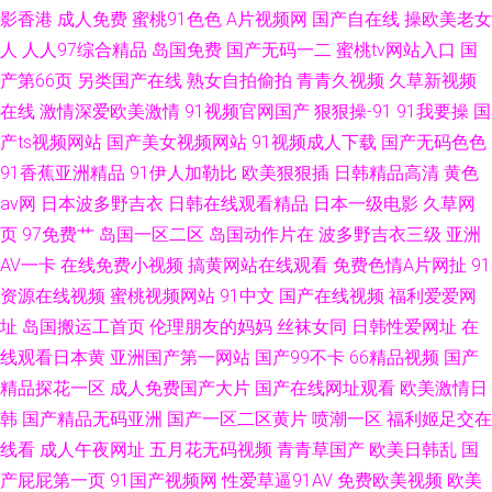
影香港
成人免费
蜜桃91色色
A片视频网
国产自在线
操欧美老女
人
人人97综合精品
岛国免费
国产无码一二
蜜桃tv网站入口
国
产第66页
另类国产在线
熟女自拍偷拍
青青久视频
久草新视频
在线
激情深爱欧美激情
91视频官网国产
狠狠操-91
91我要操
国
产ts视频网站
国产美女视频网站
91视频成人下载
国产无码色色
91香蕉亚洲精品
91伊人加勒比
欧美狠狠插
日韩精品高清
黄色
av网
日本波多野吉衣
日韩在线观看精品
日本一级电影
久草网
页
97免费艹
岛国一区二区
岛国动作片在
波多野吉衣三级
亚洲
AV一卡
在线免费小视频
搞黄网站在线观看
免费色情A片网扯
91
资源在线视频
蜜桃视频网站
91中文
国产在线视频
福利爱爱网
址
岛国搬运工首页
伦理朋友的妈妈
丝袜女同
日韩性爱网址
在
线观看日本黄
亚洲国产第一网站
国产99不卡
66精品视频
国产
精品探花一区
成人免费国产大片
国产在线网址观看
欧美激情日
韩
国产精品无码亚洲
国产一区二区黄片
喷潮一区
福利姬足交在
线看
成人午夜网址
五月花无码视频
青青草国产
欧美日韩乱
国
产屁屁第一页
91国产视频网
性爱草逼91AV
免费欧美视频
欧美