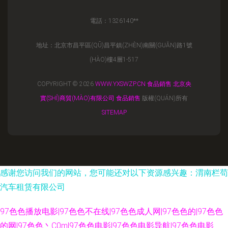
電話：1326140**
地址：北京市昌平區(QŪ)昌平鎮(ZHÈN)南關(GUĀN)路1號
(HÀO)樓4層1-517
COPYRIGHT © 2026
WWW.YXSWZP.CN
食品銷售
北京央
實(SHÍ)商貿(MÀO)有限公司
食品銷售
版權(QUÁN)所有
SITEMAP
感谢您访问我们的网站，您可能还对以下资源感兴趣：渭南栏苟
汽车租赁有限公司
97色色播放电影|97色色不在线|97色色成人网|97色色的|97色色
的网|97色色丶C0m|97色色电影|97色色电影导航|97色色电影