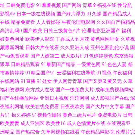
线视频91 91网美女 91在线视频青 影音先锋亚洲av 日韩AV综合 九一超碰网
址
日韩免费电影
91羞羞视频
国产网站
青草全福视在线
性导航
影视AV
日本一级在线视频
国产好片浮力
91久操
国产精品成人
影音先锋熟女资源网站 超碰人与兽超碰 91美女免费黑料 成人三级 精品日韩
在线
精品免费看
人人看操碰
午夜伦理电影网
久久国自产拍精品
高清乱码0
国产欧美
日韩三级黄色A片
伦理电影亚洲国产
福利
成人 欧亚av 午夜性愛剧场 91叉插叉 91视频牛牛 肏屄国内 国产精品久久免
姬黄色网址
欧美伊人影院
丁香成人五月花
黄色网网址女
久草视
频最新网址
日韩大片在线看
久久亚洲人成
亚州色图乱伦小说
国
费看 91另类色图 91探花熟女在线播放 久久0区 四虎成人欧美日韩 91传媒电
产va免费观看
国产人妖第二
成人影片h
91色婷婷瑟色
东京热狠
狠草
日韩精品观看
91最新国产精品
一级黄色网
91色色人妻
都
影院 91素人视频首页 传媒导航在线 黄色精品九一 午夜剧场福利社 91丝袜在
市激情婷婷
91精品国产91
云涩福利在线导航
91视色
午夜福利
线 成人网免费视频 久久999 日本精品久久青青传媒 欧美日韩性爱悠悠 91精
在线网站
91直播
91处女
伊人网青青草
国产又爽又黄又无
久草
福利资源网
东方成人在线
国产一级免费大片
成年免费视频网站
选变态直播 传媒AV影视 日韩精品潮噴一区 91久久擼一二三四 97成人电影
国产在线播放网站
亚洲日本视频
淫淫网网
成人影视国产在线
深
夜福利网址
欧美在线免费看
日夜夜欧美
国产大片中文字幕
国产
精品产品日精品产品 人妻精品福利 先锋亚洲AV 91豆花社区 91伊人网络 丁
片91
操久婷婷
91视频你懂得
黄色三级片毛片
免费电影片
日韩
欧美爱爱
成人亚洲区
欧美性16
成人色情黄片在线
在线观看亚
香五月影院AV 日韩三级理论在线中文 91福利国产在线播放 www色502com
洲精品
国产热综合
久草网视频在线看
午夜精品网影院
伦理片完