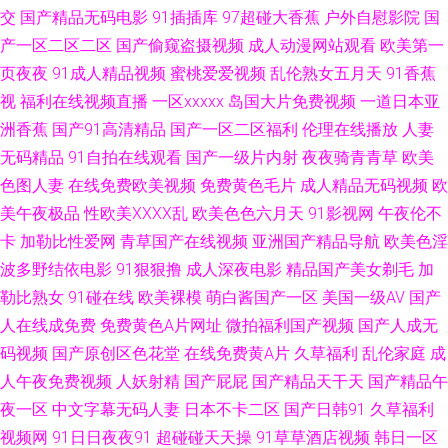
女 不卡的欧美性爱 91传媒色网站 国产午夜在线 91福利址 老湿影院茄子影院
交
国产精品无码电影
91插插库
97超碰大香蕉
户外自慰影院
国
产一区二区二区
国产偷窥盗摄视频
成人动漫网站观看
欧美第一
av不卡在线电影网 先锋影音成人Av站 国产综合在线99 91夫妻交友 男人色情
页夜夜
91成人精品视频
蜜桃爱爱视频
乱伦熟女五月天
91香蕉
视
福利在线视频直播
一区xxxxx
岛国大片免费视频
一道日本亚
天堂 91精东久久 久久蜜桃成人网 91人妻人人操人人 欧美色图21P 91碰碰碰
洲香蕉
国产91高清精品
国产一区二区福利
伦理在线播放
人妻
麻豆日B在线视频 91素人约啪系列 欧美日韩sss www69男人天堂 亚洲欧美
无码精品
91自拍在线观看
国产一级片内射
夜夜骑青青草
欧美
色图人妻
在线免费欧美视频
免费黄色毛片
成人精品无码视频
欧
国产精品 1024伦理片 九1入囗 男女草逼视频91 日本韩国在线不卡视频 尤物
美午夜极品
性欧美ⅩⅩⅩⅩ乱
欧美色色六月天
91影视网
午夜伦不
卡
加勒比性爱网
青草国产在线视频
亚洲国产精品导航
欧美色淫
强操 91黄色在线观看 91理论视频 91午夜激情 97人妻人人操人 国产黄精品
波多野结依电影
91狠狠撸
成人深夜电影
精品国产美女剃毛
加
勒比熟女
91碰在线
欧美裸模
萌白酱国产一区
美国一级AV
国产
合集视频 黄色仓库网站 人人妻人人爽 三级黄色免费 92在线国产视频 成人网
人在线成免费
免费黄色A片网址
微拍福利国产视频
国产人成无
码视频
国产原创区色花堂
在线免费黄A片
久草福利
乱伦家庭
成
站免费看片91 91熟女丝袜福利 人人摸人人爽99 91视频工厂 免费成人网站
人午夜免费视频
人妖射精
国产屁屁
国产精品天干天
国产精品午
在线观看 91熊猫视频 人妖扩肛性爱 91蜜桃传媒吴梦梦 老司机福利社在线下
夜一区
中文字幕无码人妻
日本不卡二区
国产日韩91
久草福利
视频网
91日日夜夜91
超碰碰天天操
91草草酒店视频
韩日一区