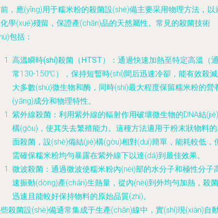
前，應(yīng)用于糯米粉的殺菌設(shè)備主要采用物理方法，以
化學(xué)殘留，保證產(chǎn)品的天然屬性。常見的殺菌技術
shù)包括：
高溫瞬時(shí)殺菌（HTST）
：通過快速加熱至特定高溫（
常130-150℃），保持短暫時(shí)間后迅速冷卻，能有效殺
大多數(shù)微生物和酶，同時(shí)最大程度保留糯米粉的營
(yǎng)成分和物理特性。
紫外線殺菌
：利用紫外線的輻射作用破壞微生物的DNA結(jié
構(gòu)，使其失去繁殖能力。這種方法適用于粉末狀物料的
面殺菌，設(shè)備結(jié)構(gòu)相對(duì)簡單，能耗較低，
需確保糯米粉均勻暴露在紫外線下以達(dá)到最佳效果。
微波殺菌
：通過微波使糯米粉內(nèi)部的水分子和極性分子
速振動(dòng)產(chǎn)生熱量，從內(nèi)到外均勻加熱，殺
迅速且能較好保持物料的原始品質(zhì)。
些殺菌設(shè)備通常集成于生產(chǎn)線中，實(shí)現(xiàn)自