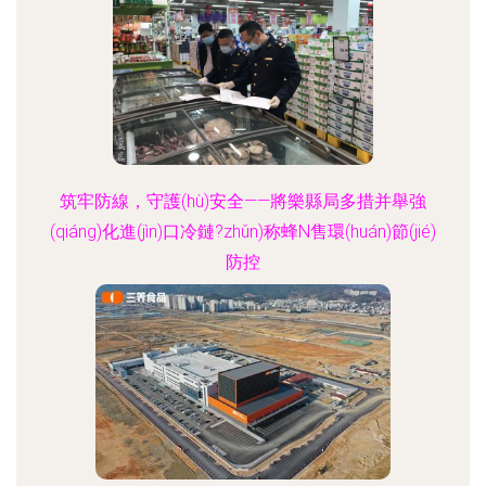
筑牢防線，守護(hù)安全——將樂縣局多措并舉強
(qiáng)化進(jìn)口冷鏈?zhǔn)称蜂N售環(huán)節(jié)
防控