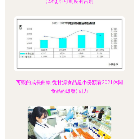
(tǒng)許可制度的告別
可觀的成長曲線 從甘源食品超小份額看2021休閑
食品的爆發(fā)力