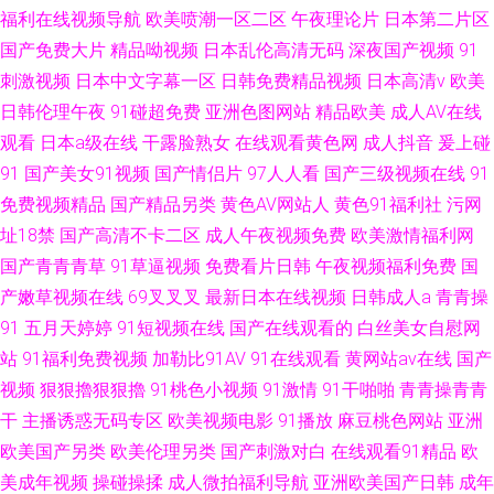
福利在线视频导航
欧美喷潮一区二区
午夜理论片
日本第二片区
国产免费大片
精品呦视频
日本乱伦高清无码
深夜国产视频
91
刺激视频
日本中文字幕一区
日韩免费精品视频
日本高清v
欧美
日韩伦理午夜
91碰超免费
亚洲色图网站
精品欧美
成人AV在线
观看
日本a级在线
干露脸熟女
在线观看黄色网
成人抖音
爰上碰
91
国产美女91视频
国产情侣片
97人人看
国产三级视频在线
91
免费视频精品
国产精品另类
黄色AV网站人
黄色91福利社
污网
址18禁
国产高清不卡二区
成人午夜视频免费
欧美激情福利网
国产青青青草
91草逼视频
免费看片日韩
午夜视频福利免费
国
产嫩草视频在线
69叉叉叉
最新日本在线视频
日韩成人a
青青操
91
五月天婷婷
91短视频在线
国产在线观看的
白丝美女自慰网
站
91福利免费视频
加勒比91AV
91在线观看
黄网站av在线
国产
视频
狠狠擼狠狠擼
91桃色小视频
91激情
91干啪啪
青青操青青
干
主播诱惑无码专区
欧美视频电影
91播放
麻豆桃色网站
亚洲
欧美国产另类
欧美伦理另类
国产刺激对白
在线观看91精品
欧
美成年视频
操碰操揉
成人微拍福利导航
亚洲欧美国产日韩
成年