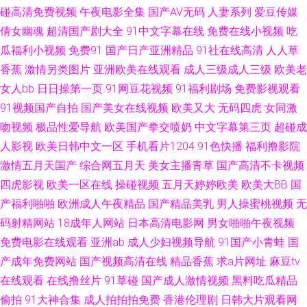
搞搞 精品99久久 国产看看91 精品偷拍AV福利 国产精区久久婷 91视屏在现
碰高清免费视频
午夜电影全集
国产AV无码
人妻系列
爱豆传媒
倩女幽魂
超清国产剧大全
91中文字幕在线
免费在线小视频
吃
看 五月国产精品久久 欧美性爱成人在线 国产福利二区高速不卡 91挑色丝袜
瓜福利小视频
免费91
国产日产亚洲精品
91社在线高清
人人草
香蕉
激情另类图片
亚洲欧美在线观看
成人三级成人三级
欧美老
亚洲特色色情三级毛片 欧美九九性爱网 肏屄视频久久 91福利视频无毒不卡
女人bb
日日操第一页
91网豆花视频
91福利剧场
免费影视观看
91视频国产自拍
国产美女在线视频
欧美又大
无码四虎
女同激
人人操超碰在线 国内精品tp天堂 91在线图片视频 91网站黄 亚洲三级网站网
吻视频
极品性爱导航
欧美国产拳交喷奶
中文字幕第三页
超碰成
址 老司机av电影 久久在线一区 大香蕉丁香五月份 91青草成人 日韩国产毛片
人影视
欧美日韩中文一区
手机看片1204
91色快播
福利撸影院
激情五月天国产
综合网五月天
美女主播青草
国产高清不卡视频
91超碰人人澡人人妻 肏屄视频一区 国产精品自拍97在线 欧美另类人妖ts 色
四虎影视
欧美一区在线
操碰视频
五月天婷婷欧美
欧美大BB
国
产福利啪啪
欧洲成人午夜精品
国产精品美乳
男人操蜜桃视频
无
网在线看 一本道成人AV 91康先生在线观看 国产黑丝在线观看网站 99大香蕉
码射精网站
18成年人网站
日本高清电影网
男女啪啪午夜视频
免费电影在线观看
亚洲ab
成人少妇视频导航
91国产小青蛙
国
东京热 黄色人人操B 日韩精品aV无码 51麻豆精品 91偷窥视频 俺去也先锋 国
产成年免费网站
国产视频高清在线
精品香蕉
求a片网址
麻豆tv
在线观看
在线撸丝片
91草碰
国产成人激情视频
黑料吃瓜精品
产精品无吗 久久九九99 亚洲第一9福利社区 91日韩精品 东方av在线3 国在
偷拍
91大神合集
成人拍拍拍免费
香港伦理剧
日韩大片观看网