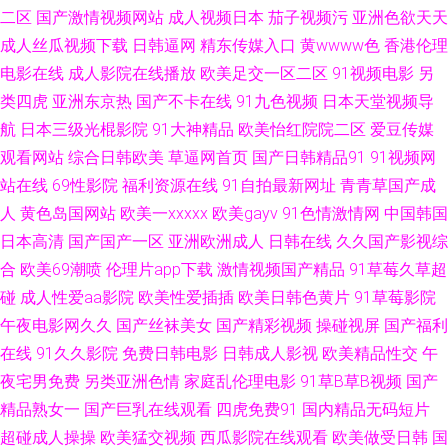
载 日韩成人操 国产精品不卡视频 亚洲高潮久久 国产精品国产级国99 91最新
二区
国产激情视频网站
成人视频日本
茄子视频污
亚洲色欲天天
成人丝瓜视频下载
日韩逼网
精东传媒入口
黄wwww色
香港伦理
视频 黄色网址求推荐 免费口爆射精电影 人人操综合网 先锋人妻啪啪va资源
电影在线
成人影院在线播放
欧美足交一区二区
91视频电影
另
类四虎
亚洲东京热
国产不卡在线
91九色视频
日本天堂视频导
伊人久久伊人 91大神网址在线观看 97AV影院 成人电彯三级 国产精品色鬼久
航
日本三级光棍影院
91大神精品
欧美怡红院院二区
爱豆传媒
观看网站
综合日韩欧美
草逼网首页
国产日韩精品91
91视频网
久 爱豆传媒免费播放 日本生活片 92在线国产视频 91prom在线视频 国产精
站在线
69性影院
福利资源在线
91自拍最新网址
青青草国产成
品十八禁日韩 久久日精品人妻 91福利海角 人妻福利95 伊人99导航 欧美经
人
黄色岛国网站
欧美一xxxxx
欧美gayv
91色情激情网
中国韩国
日本高清
国产国产一区
亚洲欧洲成人
日韩在线
久久国产影视综
品h版 爱豆网站免费观看官网 91香蕉在线伊人 婷婷日韩一区二区 91九色
合
欧美69潮喷
伦理片app下载
激情视频国产精品
91草莓久草超
碰
成人性爱aa影院
欧美性爱插插
欧美日韩色黄片
91草莓影院
porn蝌蚪 韩日乱色 色色综合网免费观看 影音先锋国产av电影 91国产精品在
午夜电影网久久
国产丝袜美女
国产精彩视频
操碰视屏
国产福利
在线
91久久影院
免费日韩电影
日韩成人影视
欧美精品性交
午
线看 91在线免费视频观看 岛国AV一本道加勒比 国内国产精品天干天干 欧美
夜宅男免费
另类亚洲色情
家庭乱伦理电影
91草B草B视频
国产
日韩网欧美网 四虎四级av 亚洲成av人影院 91草大妈 91看篇 www午夜福利
精品熟女一
国产巨乳在线观看
四虎免费91
国内精品无码短片
超碰成人操操
欧美猛交视频
西瓜影院在线观看
欧美做受日韩
国