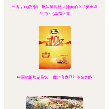
三養(yǎng)密陽工廠深度揭秘 火雞面的食品安全與
品質(zhì)卓越之道
中國銅鑼燒銷量第一 回頭客食品的革命之路