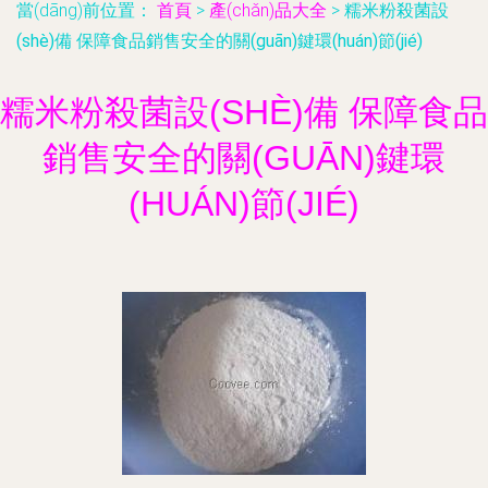
當(dāng)前位置：
首頁
>
產(chǎn)品大全
>
糯米粉殺菌設
(shè)備 保障食品銷售安全的關(guān)鍵環(huán)節(jié)
糯米粉殺菌設(SHÈ)備 保障食品
銷售安全的關(GUĀN)鍵環
(HUÁN)節(JIÉ)