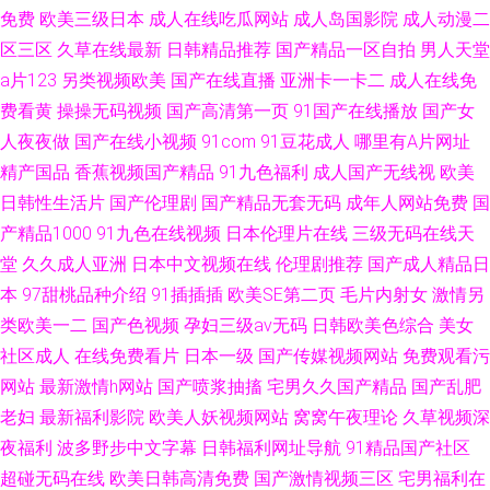
免费
欧美三级日本
成人在线吃瓜网站
成人岛国影院
成人动漫二
区三区
久草在线最新
日韩精品推荐
国产精品一区自拍
男人天堂
a片123
另类视频欧美
国产在线直播
亚洲卡一卡二
成人在线免
费看黄
操操无码视频
国产高清第一页
91国产在线播放
国产女
人夜夜做
国产在线小视频
91com
91豆花成人
哪里有A片网址
精产国品
香蕉视频国产精品
91九色福利
成人国产无线视
欧美
日韩性生活片
国产伦理剧
国产精品无套无码
成年人网站免费
国
产精品1000
91九色在线视频
日本伦理片在线
三级无码在线天
堂
久久成人亚洲
日本中文视频在线
伦理剧推荐
国产成人精品日
本
97甜桃品种介绍
91插插插
欧美SE第二页
毛片内射女
激情另
类欧美一二
国产色视频
孕妇三级av无码
日韩欧美色综合
美女
社区成人
在线免费看片
日本一级
国产传媒视频网站
免费观看污
网站
最新激情h网站
国产喷浆抽搐
宅男久久国产精品
国产乱肥
老妇
最新福利影院
欧美人妖视频网站
窝窝午夜理论
久草视频深
夜福利
波多野步中文字幕
日韩福利网址导航
91精品国产社区
超碰无码在线
欧美日韩高清免费
国产激情视频三区
宅男福利在