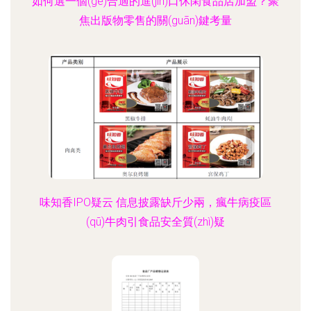
如何選一個(gè)合適的進(jìn)口休閑食品店加盟？聚
焦出版物零售的關(guān)鍵考量
味知香IPO疑云 信息披露缺斤少兩，瘋牛病疫區
(qū)牛肉引食品安全質(zhì)疑